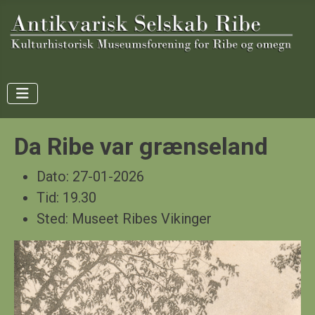
Da Ribe var grænseland
Dato:
27-01-2026
Tid:
19.30
Sted:
Museet Ribes Vikinger