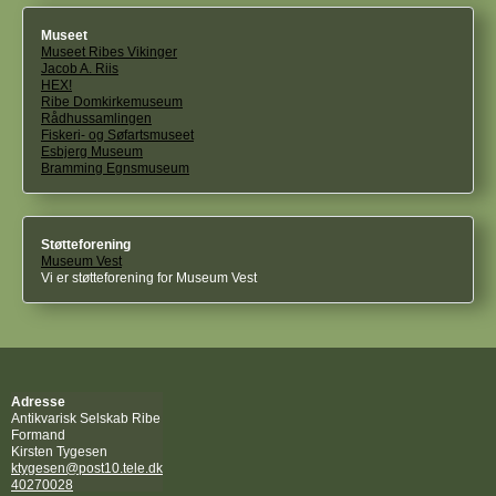
Museet
Museet Ribes Vikinger
Jacob A. Riis
HEX!
Ribe Domkirkemuseum
Rådhussamlingen
Fiskeri- og Søfartsmuseet
Esbjerg Museum
Bramming Egnsmuseum
Støtteforening
Museum Vest
Vi er støtteforening for Museum Vest
Adresse
Antikvarisk Selskab Ribe
Formand
Kirsten Tygesen
ktygesen@post10.tele.dk
40270028