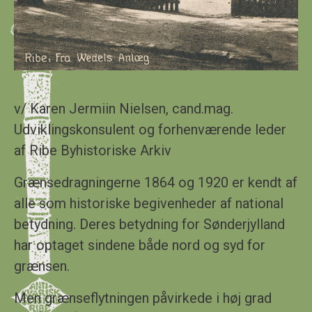
v/ Karen Jermiin Nielsen, cand.mag.
Udviklingskonsulent og forhenværende leder
af Ribe Byhistoriske Arkiv
Grænsedragningerne 1864 og 1920 er kendt af
alle som historiske begivenheder af national
betydning. Deres betydning for Sønderjylland
har optaget sindene både nord og syd for
grænsen.
Men grænseflytningen påvirkede i høj grad