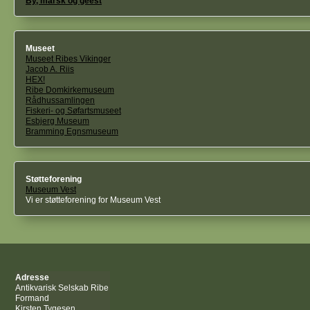
By, marsk og geest
Museet
Museet Ribes Vikinger
Jacob A. Riis
HEX!
Ribe Domkirkemuseum
Rådhussamlingen
Fiskeri- og Søfartsmuseet
Esbjerg Museum
Bramming Egnsmuseum
Støtteforening
Museum Vest
Vi er støtteforening for Museum Vest
Adresse
Antikvarisk Selskab Ribe
Formand
Kirsten Tygesen