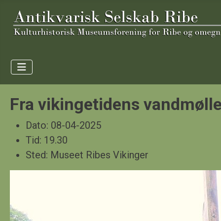
Fra vikingetidens vandmølle
Dato:
08-04-2025
Tid:
19.30
Sted:
Museet Ribes Vikinger