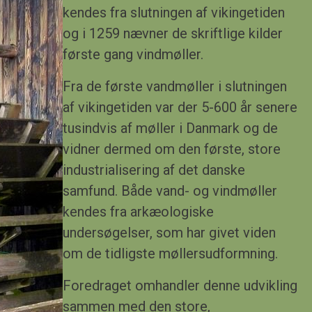
kendes fra slutningen af vikingetiden
og i 1259 nævner de skriftlige kilder
første gang vindmøller.
Fra de første vandmøller i slutningen
af vikingetiden var der 5-600 år senere
tusindvis af møller i Danmark og de
vidner dermed om den første, store
industrialisering af det danske
samfund. Både vand- og vindmøller
kendes fra arkæologiske
undersøgelser, som har givet viden
om de tidligste møllers
udformning.
Foredraget omhandler denne udvikling
sammen med den store,