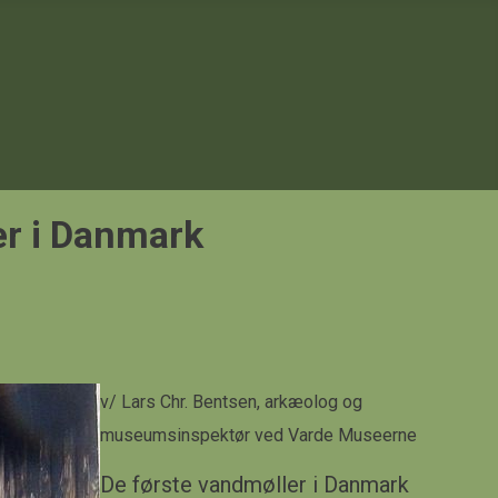
er i Danmark
v/ Lars Chr. Bentsen, arkæolog og
museumsinspektø
r ved Varde Museerne
De første vandmøller i Danmark