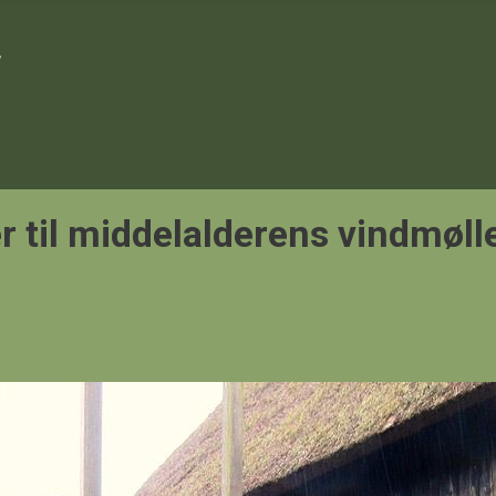
r til middelalderens vindmøll