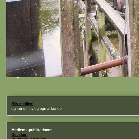
Bliv medlem
og lær din by og egn at kende
Medlems-publikationer
Det sker