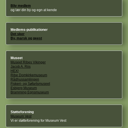
Bliv medlem
og lær din by og egn at kende
Medlems-publikationer
Det sker
By, marsk og geest
Museet
Museet Ribes Vikinger
Jacob A. Riis
HEX!
Ribe Domkirkemuseum
Rådhussamlingen
Fiskeri- og Søfartsmuseet
Esbjerg Museum
Bramming Egnsmuseum
Støtteforening
Museum Vest
Vi er støtteforening for Museum Vest