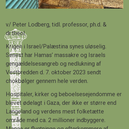
v/
Peter Lodberg, tidl. professor, ph.d. &
dr
.
theol.
Krigen i Israel/Palæstina synes uløselig.
Senest har Hamas’ massakre og Israels
gengældelsesangreb og nedlukning af
Vestbredden d. 7. oktober 2023 sendt
chokbølger gennem hele verden.
Hospitaler, kirker og beboelsesejendomme er
blevet ødelagt i Gaza, der ikke er større end
Langeland og verdens mest folketætte
område med ca. 2 millioner indbyggere.
Mange er flygtninge og efterkommere af