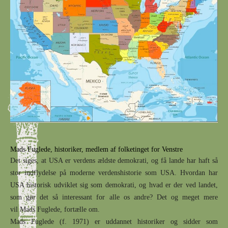
Mads Fuglede, historiker, medlem af folketinget for Venstre
Det siges, at USA er verdens ældste demokrati, og få lande har haft så
stor indflydelse på moderne verdenshistorie som USA. Hvordan har
USA historisk udviklet sig som demokrati, og hvad er der ved landet,
som gør det så interessant for alle os andre? Det og meget mere
vil
Mads Fuglede, fortælle om.
Mads Fuglede (f. 1971) er uddannet historiker og sidder som