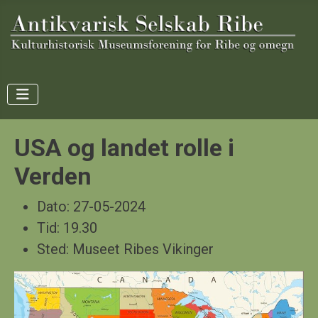
USA og landet rolle i
Verden
Dato:
27-05-2024
Tid:
19.30
Sted:
Museet Ribes Vikinger