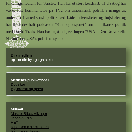
folketingsmedlem for Venstre. Han har et stort kendskab til USA og har
været fast kommentator på TV2 om amerikansk politik i mange år,
undervist i amerikansk politik ved både universiteter og højskoler og
har ligeledes haft podcasten ”Kampagnesporet” om amerikansk politik
med David Trads. Han har også udgivet bogen ”USA – Den Universelle
Nation” om USA’s politiske system.
Bliv medlem
og lær din by og egn at kende
Medlems-publikationer
Det sker
By, marsk og geest
Museet
Museet Ribes Vikinger
Jacob A. Riis
HEX!
Ribe Domkirkemuseum
Rådhussamlingen