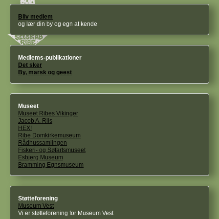
Bliv medlem
og lær din by og egn at kende
Medlems-publikationer
Det sker
By, marsk og geest
Museet
Museet Ribes Vikinger
Jacob A. Riis
HEX!
Ribe Domkirkemuseum
Rådhussamlingen
Fiskeri- og Søfartsmuseet
Esbjerg Museum
Bramming Egnsmuseum
Støtteforening
Museum Vest
Vi er støtteforening for Museum Vest