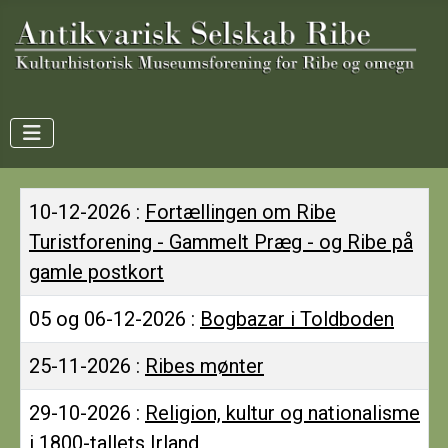
Titel
10-12-2026 :
Fortællingen om Ribe
Turistforening - Gammelt Præg - og Ribe på
gamle postkort
05 og 06-12-2026 :
Bogbazar i Toldboden
25-11-2026 :
Ribes mønter
29-10-2026 :
Religion, kultur og nationalisme
i 1800-tallets Irland