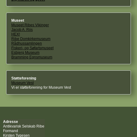
Museet
Museet Ribes Vikinger
Jacob A. Riis
HEX!
Ribe Domkirkemuseum
Rådhussamlingen
Fiskeri- og Søfartsmuseet
Esbjerg Museum
Bramming Egnsmuseum
Støtteforening
Museum Vest
Vi er støtteforening for Museum Vest
Adresse
Antikvarisk Selskab Ribe
Formand
Kirsten Tygesen