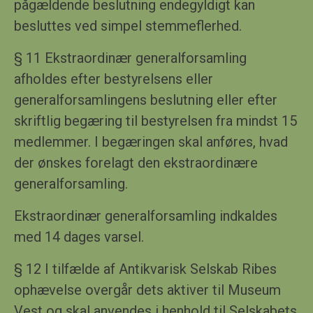
pågældende beslutning endegyldigt kan
besluttes ved simpel stemmeflerhed.
§ 1
1
Ekstraordinær generalforsamling
afholdes efter bestyrelsens eller
generalforsamlingens beslutning eller efter
skriftlig begæring til bestyrelsen fra mindst 15
medlemmer. I begæringen skal anføres, hvad
der ønskes forelagt den ekstraordinære
generalforsamling.
Ekstraordinær generalforsamling indkaldes
med 14 dages varsel.
§ 1
2
I tilfælde af Antikvarisk Selskab Ribes
ophævelse overgår dets aktiver til
Museum
Vest
og skal anvendes i henhold til Selskabets