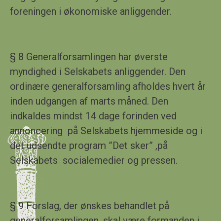
foreningen i økonomiske anliggender.
§ 8 Generalforsamlingen har øverste
myndighed i Selskabets anliggender. Den
ordinære generalforsamling afholdes hvert år
inden udgangen af marts måned. Den
indkaldes mindst 14 dage forinden ved
annoncering på
Selskabets hjemmeside og i
det udsendte program ”Det sker
” ,på
Selskabets sociale
medier og pressen.
§
9
Forslag, der ønskes behandlet på
generalforsamlingen, skal være formanden i