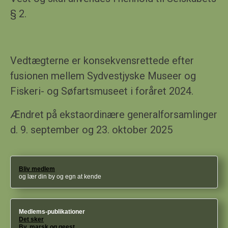
§ 2.
Vedtægterne er konsekvensrettede efter
fusionen mellem Sydvestjyske Museer og
Fiskeri- og Søfartsmuseet i foråret 2024.
Ændret på
ekstaordinære
generalforsamlinger
d. 9. september og 23. oktober 2025
Bliv medlem
og lær din by og egn at kende
Medlems-publikationer
Det sker
By, marsk og geest