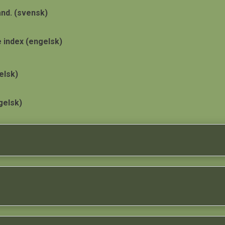
and. (svensk)
 index (engelsk)
elsk)
gelsk)