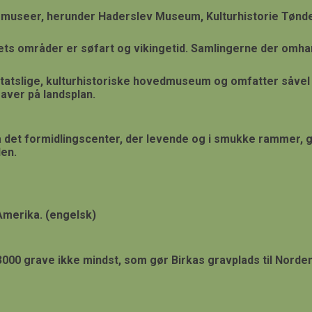
ke museer, herunder Haderslev Museum, Kulturhistorie Tønd
s områder er søfart og vikingetid. Samlingerne der omhandl
atslige, kulturhistoriske hovedmuseum og omfatter såvel
aver på landsplan.
 det formidlingscenter, der levende og i smukke rammer, g
den.
 Amerika. (engelsk)
 3000 grave ikke mindst, som gør Birkas gravplads til Nor