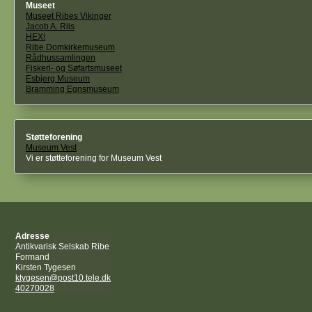
Museet
Museet Ribes Vikinger
Jacob A. Riis
HEX!
Ribe Domkirkemuseum
Rådhussamlingen
Fiskeri- og Søfartsmuseet
Esbjerg Museum
Bramming Egnsmuseum
Støtteforening
Museum Vest
Vi er støtteforening for Museum Vest
Adresse
Antikvarisk Selskab Ribe
Formand
Kirsten Tygesen
ktygesen@post10.tele.dk
40270028