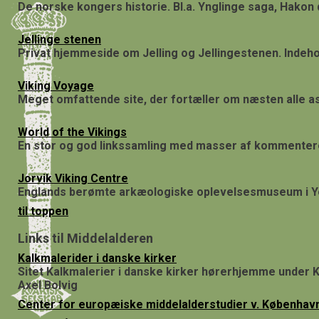
De norske kongers historie. Bl.a. Ynglinge saga, Hako
Jellinge stenen
Privat hjemmeside om Jelling og Jellingestenen. Indehold
Viking Voyage
Meget omfattende site, der fortæller om næsten alle as
World of the Vikings
En stor og god linkssamling med masser af kommenterede
Jorvik Viking Centre
Englands berømte arkæologiske oplevelsesmuseum i Yor
til toppen
Links til Middelalderen
Kalkmalerider i danske kirker
Sitet Kalkmalerier i danske kirker hørerhjemme under 
Axel Bolvig
Center for europæiske middelalderstudier v. København