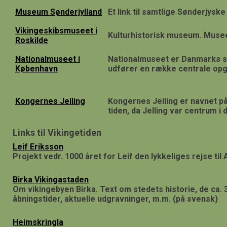
Museum Sønderjylland
Et link til samtlige Sønderjys
Vikingeskibsmuseet i
Kulturhistorisk museum. Museet
Roskilde
Nationalmuseet i
Nationalmuseet er Danmarks st
København
udfører en række centrale opg
Kongernes Jelling
Kongernes Jelling er navnet på
tiden, da Jelling var centrum i 
Links til Vikingetiden
Leif Eriksson
Projekt vedr. 1000 året for Leif den lykkeliges rejse til
Birka Vikingastaden
Om vikingebyen Birka. Text om stedets historie, de ca.
åbningstider, aktuelle udgravninger, m.m. (på svensk)
Heimskringla