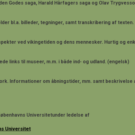
n den Godes saga, Harald Hårfagers saga og Olav Trygvesso
er bl.a. billeder, tegninger, samt transkribering af texten.
pekter ved vikingetiden og dens mennesker. Hurtig og enke
 links til museer, m.m. i både ind- og udland. (engelsk)
k. Informationer om åbningstider, mm. samt beskrivelse a
Københavns Universitetunder ledelse af
s Universitet