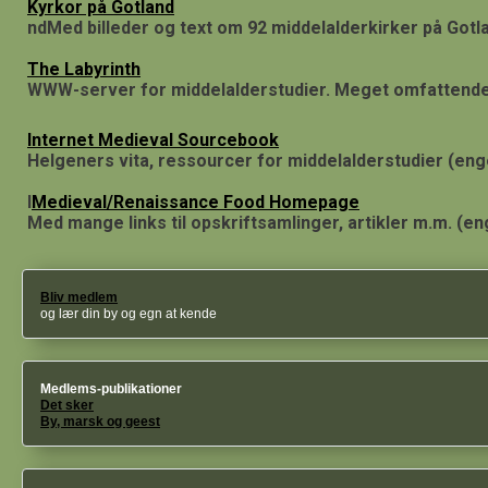
Kyrkor på Gotland
ndMed billeder og text om 92 middelalderkirker på Gotl
The Labyrinth
WWW-server for middelalderstudier. Meget omfattende
Internet Medieval Sourcebook
Helgeners vita, ressourcer for middelalderstudier (eng
I
Medieval/Renaissance Food Homepage
Med mange links til opskriftsamlinger, artikler m.m. (en
Bliv medlem
og lær din by og egn at kende
Medlems-publikationer
Det sker
By, marsk og geest