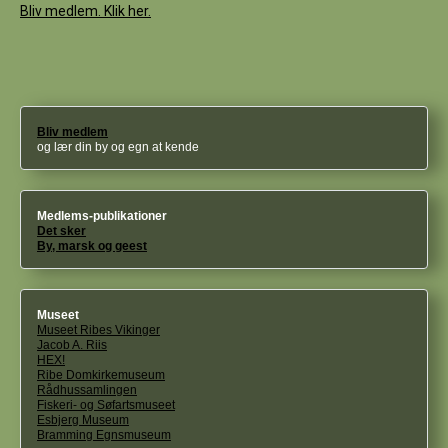
Bliv medlem. Klik her.
Bliv medlem
og lær din by og egn at kende
Medlems-publikationer
Det sker
By, marsk og geest
Museet
Museet Ribes Vikinger
Jacob A. Riis
HEX!
Ribe Domkirkemuseum
Rådhussamlingen
Fiskeri- og Søfartsmuseet
Esbjerg Museum
Bramming Egnsmuseum