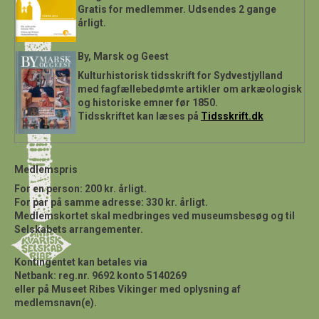
Gratis for medlemmer. Udsendes 2 gange
årligt.
By, Marsk og Geest
Kulturhistorisk tidsskrift for Sydvestjylland
med fagfællebedømte artikler om arkæologisk
og historiske emner før 1850.
Tidsskriftet kan læses på
Tidsskrift.dk
Medlemspris
For en person:
200 kr. årligt.
For par på samme adresse:
330 kr. årligt.
Medlemskortet skal medbringes ved museumsbesøg og til
Selskabets arrangementer.
Kontingentet kan betales via
Netbank: reg.nr. 9692 konto 5140269
eller på Museet Ribes Vikinger med oplysning af
medlemsnavn(e).