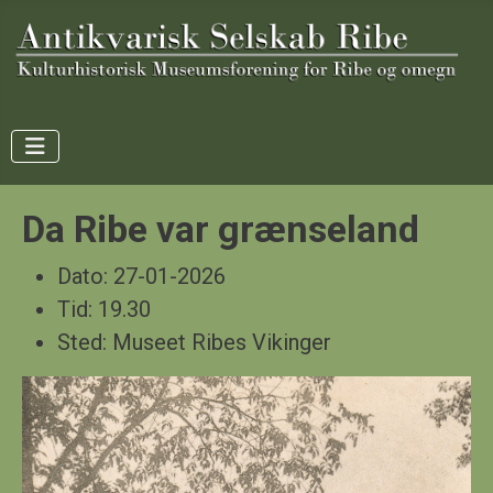
Da Ribe var grænseland
Dato:
27-01-2026
Tid:
19.30
Sted:
Museet Ribes Vikinger