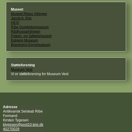
Museet
Museet Ribes Vikinger
Jacob A. Riis
HEX!
Ribe Domkirkemuseum
Rådhussamlingen
Fiskeri- og Søfartsmuseet
Esbjerg Museum
Bramming Egnsmuseum
Støtteforening
Museum Vest
Vi er støtteforening for Museum Vest
Adresse
Antikvarisk Selskab Ribe
Formand
Kirsten Tygesen
ktygesen@post10.tele.dk
40270028