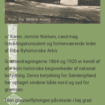
v/ Karen Jermiin Nielsen, cand.mag.
Udviklingskonsulent og forhenværende leder
af Ribe Byhistoriske Arkiv
Grænsedragningerne 1864 og 1920 er kendt af
alle som historiske begivenheder af national
betydning. Deres betydning for Sønderjylland
har optaget sindene både nord og syd for
grænsen.
Men grænseflytningen påvirkede i høj grad