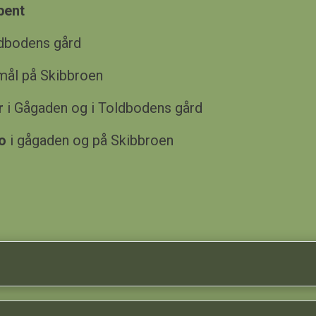
bent
ldbodens gård
/mål på Skibbroen
år
i Gågaden og i Toldbodens gård
o
i gågaden og på Skibbroen