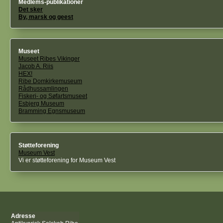
Medlems-publikationer
Det sker
By, marsk og geest
Museet
Museet Ribes Vikinger
Jacob A. Riis
HEX!
Ribe Domkirkemuseum
Rådhussamlingen
Fiskeri- og Søfartsmuseet
Esbjerg Museum
Bramming Egnsmuseum
Støtteforening
Museum Vest
Vi er støtteforening for Museum Vest
Adresse