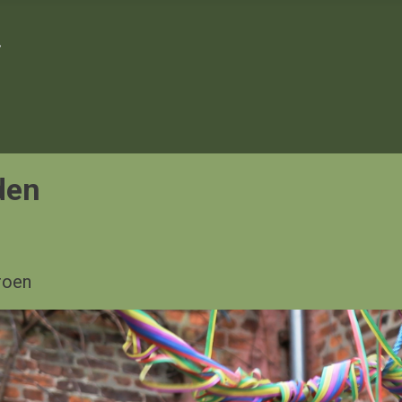
den
roen