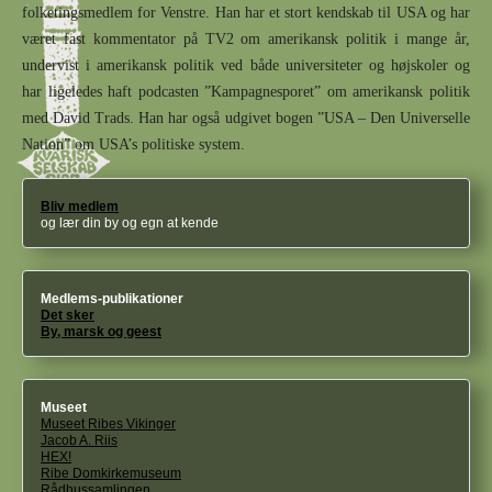
folketingsmedlem for Venstre. Han har et stort kendskab til USA og har
været fast kommentator på TV2 om amerikansk politik i mange år,
undervist i amerikansk politik ved både universiteter og højskoler og
har ligeledes haft podcasten ”Kampagnesporet” om amerikansk politik
med David Trads. Han har også udgivet bogen ”USA – Den Universelle
Nation” om USA’s politiske system.
Bliv medlem
og lær din by og egn at kende
Medlems-publikationer
Det sker
By, marsk og geest
Museet
Museet Ribes Vikinger
Jacob A. Riis
HEX!
Ribe Domkirkemuseum
Rådhussamlingen