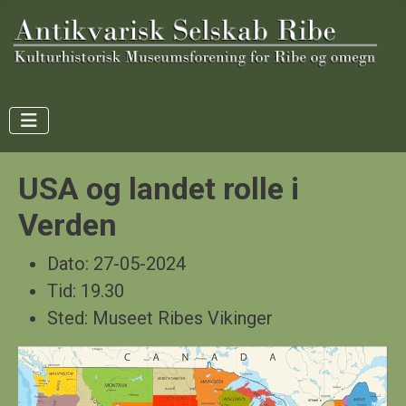
USA og landet rolle i
Verden
Dato:
27-05-2024
Tid:
19.30
Sted:
Museet Ribes Vikinger