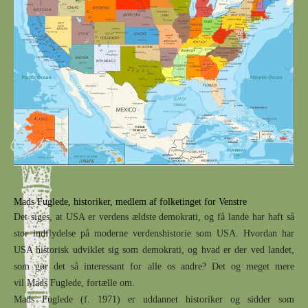
Mads Fuglede, historiker, medlem af folketinget for Venstre
Det siges, at USA er verdens ældste demokrati, og få lande har haft så
stor indflydelse på moderne verdenshistorie som USA. Hvordan har
USA historisk udviklet sig som demokrati, og hvad er der ved landet,
som gør det så interessant for alle os andre? Det og meget mere
vil
Mads Fuglede, fortælle om.
Mads Fuglede (f. 1971) er uddannet historiker og sidder som